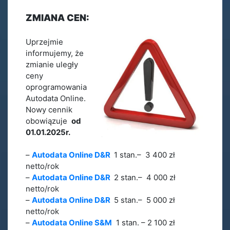
ZMIANA CEN:
Uprzejmie
informujemy, że
zmianie uległy
ceny
oprogramowania
Autodata Online.
Nowy cennik
obowiązuje
od
01.01.2025r.
–
Autodata Online D&R
1 stan.– 3 400 zł
netto/rok
–
Autodata Online D&R
2 stan.– 4 000 zł
netto/rok
–
Autodata Online D&R
5 stan.– 5 000 zł
netto/rok
–
Autodata Online S&M
1 stan. – 2 100 zł