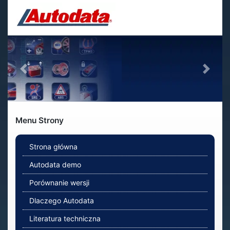
Skip
to
content
Previous
Next
Menu Strony
Strona główna
Autodata demo
Porównanie wersji
Dlaczego Autodata
Literatura techniczna